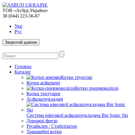
ТОВ «Асбуд-Україна»
38 (044) 223-56-87
Укр
Рус
Зворотній дзвінок
Головна
Каталог
Котки ґрунтові
Котки асфальтні
Котки пневмоколісні
Котки тротуарні
Асфальтоукладачі
Система нівеляції асфальтоукладача Big Sonic Ski
Дорожні фрези
Ресайклер / Стабілізатор
Траншейні котки