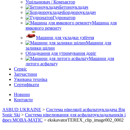
Ущільнювач / Компактор
Бетоноукладач
Бордюроукладач
Гудронатор
Машина для
ямкового ремонту
Машини для укладки узбіччя
Машини для
заливки щілин
Обладнання для утримування доріг
Машини для
литого асфальту
Сервіс
Запчастини
Уживана техніка
Сертифікати
Новини
Контакти
ASBUD UKRAINE
>
Система нівеляції асфальтоукладача Big
Sonic Ski
>
Система нівелювання для асфальтоукладальників і
фрез MOBA-MATIC
>
ekskavatorTEREX_clip_image002_0002