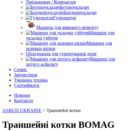
Ущільнювач / Компактор
Бетоноукладач
Бордюроукладач
Гудронатор
Машина для ямкового ремонту
Машини для
укладки узбіччя
Машини для
заливки щілин
Обладнання для утримування доріг
Машини для
литого асфальту
Сервіс
Запчастини
Уживана техніка
Сертифікати
Новини
Контакти
ASBUD UKRAINE
>
Траншейні котки
Траншейні котки BOMAG