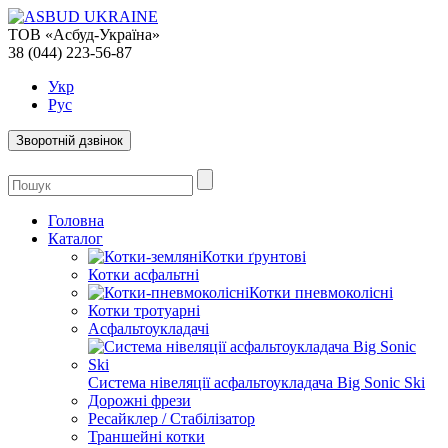
ТОВ «Асбуд-Україна»
38 (044) 223-56-87
Укр
Рус
Зворотній дзвінок
Головна
Каталог
Котки ґрунтові
Котки асфальтні
Котки пневмоколісні
Котки тротуарні
Асфальтоукладачі
Система нівеляції асфальтоукладача Big Sonic Ski
Дорожні фрези
Ресайклер / Стабілізатор
Траншейні котки