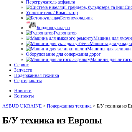
Перегружатель асфальта
Сис
Уплотнитель / Компактор
Бетоноукладчик
Бордюроукладач
Гудронатор
Машина для ямочн
Машины для укладк
Машины для заливки
Оборудование для содержания дорог
Машины для литого 
Сервис
Запчасти
Подержанная техника
Сертификаты
Новости
Контакты
ASBUD UKRAINE
>
Подержанная техника
>
Б/У техника из 
Б/У техника из Европы