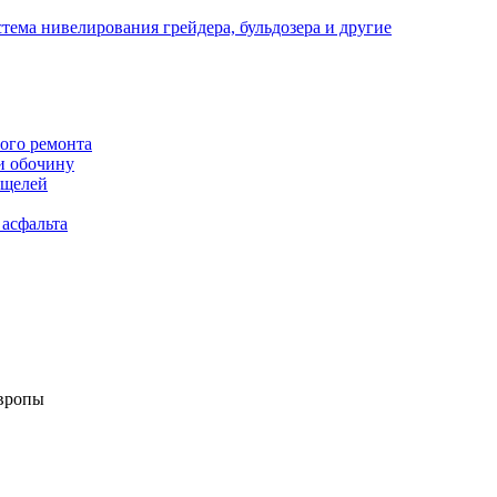
тема нивелирования грейдера, бульдозера и другие
ого ремонта
и обочину
 щелей
асфальта
Европы