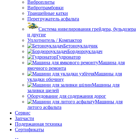
Виброплиты
Вибротрамбовки
Траншейные катки
Перегружатель асфальта
Система нивелирования грейдера, бульдозера
и другие
Уплотнитель / Компактор
Бетоноукладчик
Бордюроукладач
Гудронатор
Машина для
ямочного ремонта
Машины для
укладки обочину
Машины для
заливки щелей
Оборудование для содержания дорог
Машины для
литого асфальта
Сервис
Запчасти
Подержанная техника
Сертификаты