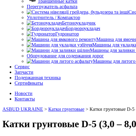
Траншейные катки
Перегружатель асфальта
Сис
Уплотнитель / Компактор
Бетоноукладчик
Бордюроукладач
Гудронатор
Машина для ямочн
Машины для укладк
Машины для заливки
Оборудование для содержания дорог
Машины для литого 
Сервис
Запчасти
Подержанная техника
Сертификаты
Новости
Контакты
ASBUD UKRAINE
>
Катки грунтовые
>
Катки грунтовые D-5 (
Катки грунтовые D-5 (3,0 – 8,0