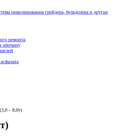
тема нивелирования грейдера, бульдозера и другие
ого ремонта
и обочину
 щелей
асфальта
3,0 – 8,0т)
т)