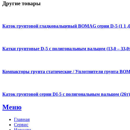
Другие товары
Каток грунтовой гладковальцевый BOMAG серии D-5 (1 1 ,0 
Катки грунтовые D-5 с полигональным вальцом (13,0 – 33,0
Компакторы грунта статические / Уплотнители грунта B
Каток грунтовой серии DI-5 с полигональным вальцом (26т)
Меню
Главная
Сервис
Новости