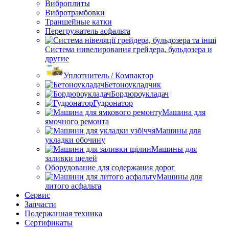
Виброплиты
Вибротрамбовки
Траншейные катки
Перегружатель асфальта
Система нивелирования грейдера, бульдозера и
другие
Уплотнитель / Компактор
Бетоноукладчик
Бордюроукладач
Гудронатор
Машина для
ямочного ремонта
Машины для
укладки обочину
Машины для
заливки щелей
Оборудование для содержания дорог
Машины для
литого асфальта
Сервис
Запчасти
Подержанная техника
Сертификаты