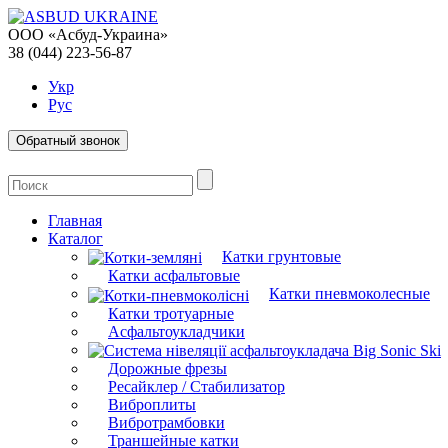
ООО «Асбуд-Украина»
38 (044) 223-56-87
Укр
Рус
Обратный звонок
Главная
Каталог
Катки грунтовые
Катки асфальтовые
Катки пневмоколесные
Катки тротуарные
Асфальтоукладчики
Дорожные фрезы
Ресайклер / Стабилизатор
Виброплиты
Вибротрамбовки
Траншейные катки