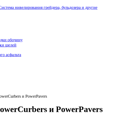
Система нивелирования грейдера, бульдозера и другие
дки обочину
ки щелей
го асфальта
owerCurbers и PowerPavers
PowerCurbers и PowerPavers