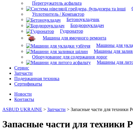
Перегружатель асфальта
Уплотнитель / Компактор
Бетоноукладчик
Бордюроукладач
Гудронатор
Машина для ямочного ремонта
Машины для укла
Машины для залив
Оборудование для содержания дорог
Машины для лито
Сервис
Запчасти
Подержанная техника
Сертификаты
Новости
Контакты
ASBUD UKRAINE
>
Запчасти
>
Запасные части для техники P
Запасные части для техники 