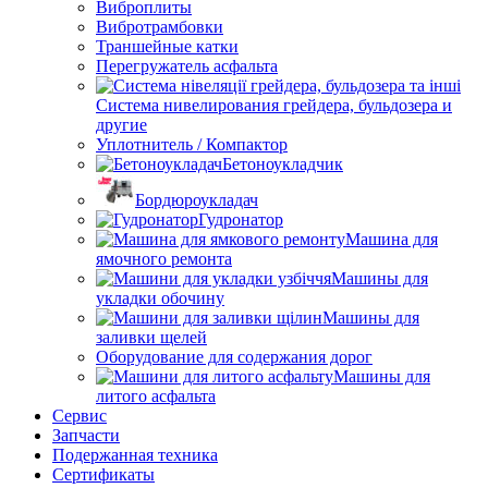
Виброплиты
Вибротрамбовки
Траншейные катки
Перегружатель асфальта
Система нивелирования грейдера, бульдозера и
другие
Уплотнитель / Компактор
Бетоноукладчик
Бордюроукладач
Гудронатор
Машина для
ямочного ремонта
Машины для
укладки обочину
Машины для
заливки щелей
Оборудование для содержания дорог
Машины для
литого асфальта
Сервис
Запчасти
Подержанная техника
Сертификаты