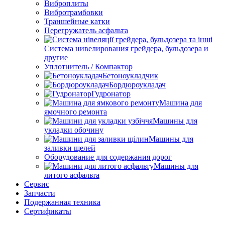
Виброплиты
Вибротрамбовки
Траншейные катки
Перегружатель асфальта
Система нивелирования грейдера, бульдозера и
другие
Уплотнитель / Компактор
Бетоноукладчик
Бордюроукладач
Гудронатор
Машина для
ямочного ремонта
Машины для
укладки обочину
Машины для
заливки щелей
Оборудование для содержания дорог
Машины для
литого асфальта
Сервис
Запчасти
Подержанная техника
Сертификаты