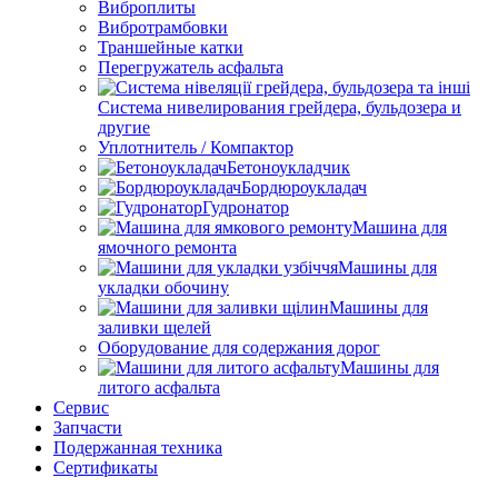
Виброплиты
Вибротрамбовки
Траншейные катки
Перегружатель асфальта
Система нивелирования грейдера, бульдозера и
другие
Уплотнитель / Компактор
Бетоноукладчик
Бордюроукладач
Гудронатор
Машина для
ямочного ремонта
Машины для
укладки обочину
Машины для
заливки щелей
Оборудование для содержания дорог
Машины для
литого асфальта
Сервис
Запчасти
Подержанная техника
Сертификаты