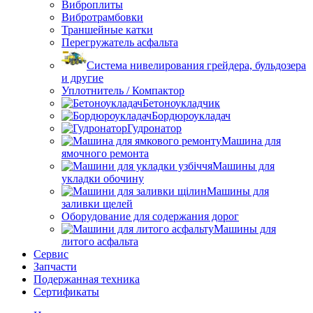
Виброплиты
Вибротрамбовки
Траншейные катки
Перегружатель асфальта
Система нивелирования грейдера, бульдозера
и другие
Уплотнитель / Компактор
Бетоноукладчик
Бордюроукладач
Гудронатор
Машина для
ямочного ремонта
Машины для
укладки обочину
Машины для
заливки щелей
Оборудование для содержания дорог
Машины для
литого асфальта
Сервис
Запчасти
Подержанная техника
Сертификаты