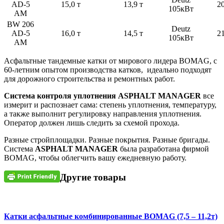
AD-5
15,0 т
13,9 т
2
105кВт
AM
BW 206
Deutz
AD-5
16,0 т
14,5 т
2
105кВт
AM
Асфальтные тандемные катки от мирового лидера BOMAG, с
60-летним опытом производства катков, идеально подходят
для дорожного строительства и ремонтных работ.
Система контроля уплотнения A
SPHALT
MA
N
AGER
все
измерит и распознает сама: степень уплотнения, температуру,
а также выполнит регулировку направления уплотнения.
Оператор должен лишь следить за схемой прохода.
Разные стройплощадки. Разные покрытия. Разные бригады.
Система
A
SPHALT
MA
N
AGER
была разработана фирмой
BOMAG, чтобы облегчить вашу ежедневную работу.
Другие товары
Катки асфальтные комбинированные BOMAG (7,5 – 11,2т)