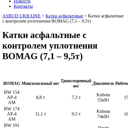
Новости
Контакты
ASBUD UKRAINE
>
Катки асфальтовые
>
Катки асфальтные
с контролем уплотнения BOMAG (7,1 – 9,5т)
Катки асфальтные с
контролем уплотнения
BOMAG (7,1 – 9,5т)
Транспортный
BOMAG
Максимальный вес
Двигатель
Рабоч
вес
BW 154
Kubota
АР-4
8,8 т
7,3 т
1
55кВт
AM
BW 174
Kubota
АР-4
11,1 т
9,5 т
1
74кВт
AM
BW 191
Deutz