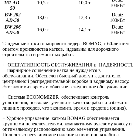
1
6
1
A
D-
10,5 т
10,0 т
103кВт
5
0
BW
202
Deutz
13,0 т
12,3 т
A
D-
5
0
103кВт
BW
206
Deutz
16,0 т
14,1 т
A
D-
5
0
103кВт
Тандемные катки от мирового лидера BOMAG, с 60-летним
опытом производства катков, идеальны для дорожного
строительства и ремонтных работ.
+ ОПЕРАТИВНОСТЬ ОБСЛУЖИВАНИЯ и НАДЕЖНОСТЬ
– шарнирное сочленение катка не нуждается в
обслуживании. Обеспечен быстрый доступ к двигателю,
центральной распределительной коробке и водяному насосу.
Это экономит время и облегчает ежедневное обслуживание.
+ Система ECONOMIZER обеспечивает контроль
уплотнения, позволяет улучшить качество работ и избежать
лишних проходов, что экономить время и средства (опция).
+ Удобное управление катком BOMAG обеспечивается
крупными переключателями, компактному рулевому колесу и
оптимальному расположению всех элементов управления.
Полностью регулируемое сидение и просторная кабина