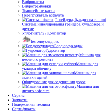
Виброплиты
Вибротрамбовки
Траншейные катки
Перегружатель асфальта
Система нивелирования грейдера, бульдозера и
другие
Уплотнитель / Компактор
Бетоноукладчик
Бордюроукладач
Гудронатор
Машина для
ямочного ремонта
Машины для
укладки обочину
Машины для
заливки щелей
Оборудование для содержания дорог
Машины для
литого асфальта
Сервис
Запчасти
Подержанная техника
Сертификаты