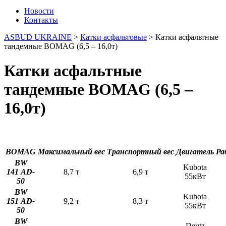
Новости
Контакты
ASBUD UKRAINE
>
Катки асфальтовые
>
Катки асфальтные
тандемные BOMAG (6,5 – 16,0т)
Катки асфальтные
тандемные BOMAG (6,5 –
16,0т)
BOMAG
Максимальный
вес
Транспортный
вес
Двигатель
Ра
BW
Kubota
141
A
D-
8,7 т
6,9 т
55кВт
5
0
BW
Kubota
1
5
1
A
D-
9,2 т
8,3 т
55кВт
5
0
BW
Deutz