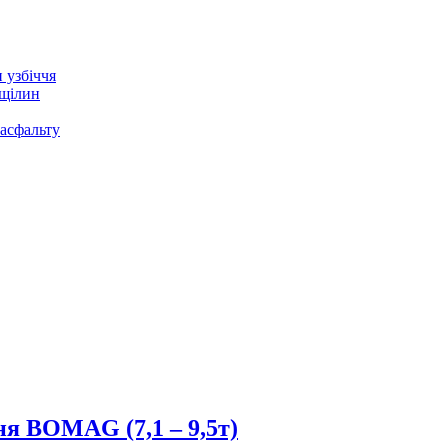
 узбіччя
щілин
асфальту
ня BOMAG (7,1 – 9,5т)