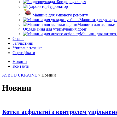
Бордюроукладач
Гудронатор
Машина для ямкового ремонту
Машини для укладки
Машини для заливки 
Обладнання для утримування доріг
Машини для литого 
Сервіс
Запчастини
Уживана техніка
Сертифікати
Новини
Контакти
ASBUD UKRAINE
>
Новини
Новини
Котки асфальтні з контролем ущільнен