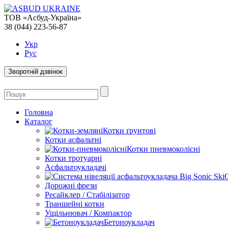
ТОВ «Асбуд-Україна»
38 (044) 223-56-87
Укр
Рус
Зворотній дзвінок
Головна
Каталог
Котки ґрунтові
Котки асфальтні
Котки пневмоколісні
Котки тротуарні
Асфальтоукладачі
Дорожні фрези
Ресайклер / Стабілізатор
Траншейні котки
Ущільнювач / Компактор
Бетоноукладач