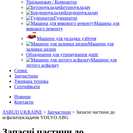
Ущільнювач / Компактор
Бетоноукладач
Бордюроукладач
Гудронатор
Машина для
ямкового ремонту
Машини для укладки узбіччя
Машини для
заливки щілин
Обладнання для утримування доріг
Машини для
литого асфальту
Сервіс
Запчастини
Уживана техніка
Сертифікати
Новини
Контакти
ASBUD UKRAINE
>
Запчастини
>
Запасні частини до
асфальтоукладачів VOLVO ABG
Запасні частини до