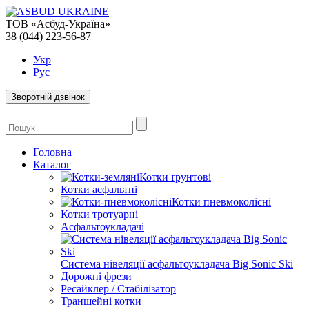
ТОВ «Асбуд-Україна»
38 (044) 223-56-87
Укр
Рус
Зворотній дзвінок
Головна
Каталог
Котки ґрунтові
Котки асфальтні
Котки пневмоколісні
Котки тротуарні
Асфальтоукладачі
Система нівеляції асфальтоукладача Big Sonic Ski
Дорожні фрези
Ресайклер / Стабілізатор
Траншейні котки