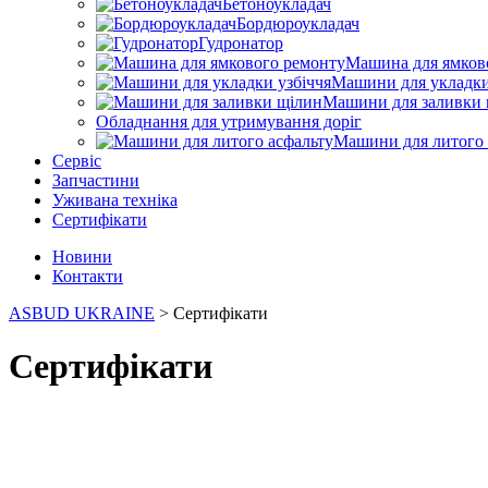
Бетоноукладач
Бордюроукладач
Гудронатор
Машина для ямков
Машини для укладки
Машини для заливки 
Обладнання для утримування доріг
Машини для литого 
Сервіс
Запчастини
Уживана техніка
Сертифікати
Новини
Контакти
ASBUD UKRAINE
>
Сертифікати
Сертифікати