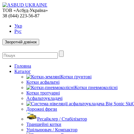
ТОВ «Асбуд-Україна»
38 (044) 223-56-87
Укр
Рус
Зворотній дзвінок
Головна
Каталог
Котки ґрунтові
Котки асфальтні
Котки пневмоколісні
Котки тротуарні
Асфальтоукладачі
Дорожні фрези
Ресайклер / Стабілізатор
Траншейні котки
Ущільнювач / Компактор