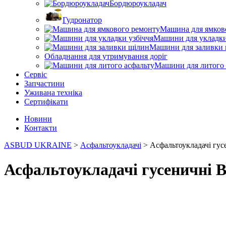
Бордюроукладач
Гудронатор
Машина для ямков
Машини для укладки
Машини для заливки 
Обладнання для утримування доріг
Машини для литого 
Сервіс
Запчастини
Уживана техніка
Сертифікати
Новини
Контакти
ASBUD UKRAINE
>
Асфальтоукладачі
>
Асфальтоукладачі г
Асфальтоукладачі гусеничн