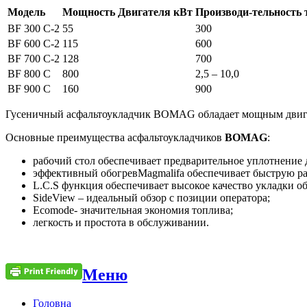
Модель
Мощность Двигателя кВт
Производи-тельность 
BF 300 C-2
55
300
BF 600 C-2
115
600
BF 700 C-2
128
700
BF 800 C
800
2,5 – 10,0
BF 900 C
160
900
Гусеничный асфальтоукладчик BOMAG обладает мощным двигател
Основные преимущества асфальтоукладчиков
BOMAG
:
рабочий стол обеспечивает предварительное уплотнение 
эффективный обогревMagmalifa обеспечивает быструю р
L.C.S функция обеспечивает высокое качество укладки о
SideView – идеальный обзор с позиции оператора;
Еcomode- значительная экономия топлива;
легкость и простота в обслуживании.
Меню
Головна