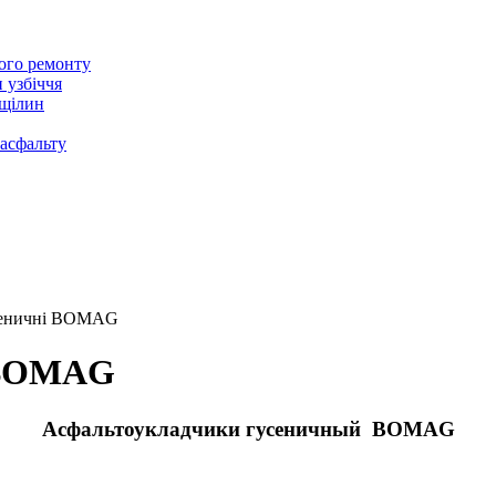
ого ремонту
 узбіччя
щілин
асфальту
усеничні BOMAG
і BOMAG
Асфальтоукладчики гусеничный BOMAG