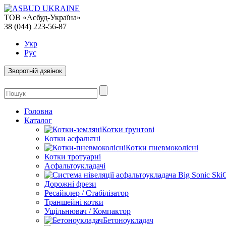
ТОВ «Асбуд-Україна»
38 (044) 223-56-87
Укр
Рус
Зворотній дзвінок
Головна
Каталог
Котки ґрунтові
Котки асфальтні
Котки пневмоколісні
Котки тротуарні
Асфальтоукладачі
Дорожні фрези
Ресайклер / Стабілізатор
Траншейні котки
Ущільнювач / Компактор
Бетоноукладач