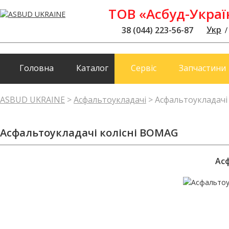
ТОВ «Асбуд-Украї
Укр
38 (044) 223-56-87
Головна
Каталог
Сервіс
Запчастини
ASBUD UKRAINE
>
Асфальтоукладачі
>
Асфальтоукладачі
Асфальтоукладачі колісні BOMAG
Ас