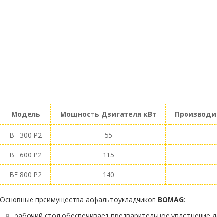
Модель
Мощность Двигателя кВт
Производи-
BF 300 P2
55
BF 600 P2
115
BF 800 P2
140
Основные преимущества асфальтоукладчиков
BOMAG
:
рабочий стол обеспечивает предварительное уплотнение д