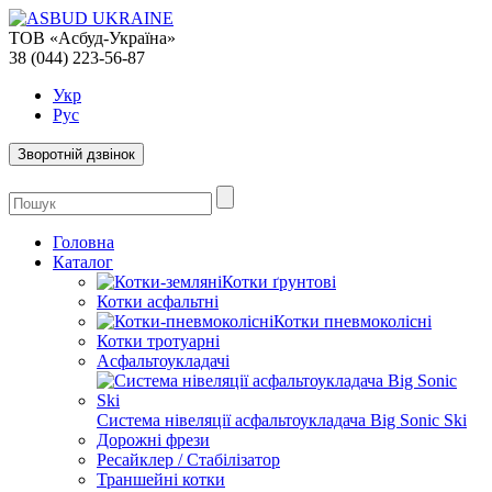
ТОВ «Асбуд-Україна»
38 (044) 223-56-87
Укр
Рус
Зворотній дзвінок
Головна
Каталог
Котки ґрунтові
Котки асфальтні
Котки пневмоколісні
Котки тротуарні
Асфальтоукладачі
Система нівеляції асфальтоукладача Big Sonic Ski
Дорожні фрези
Ресайклер / Стабілізатор
Траншейні котки