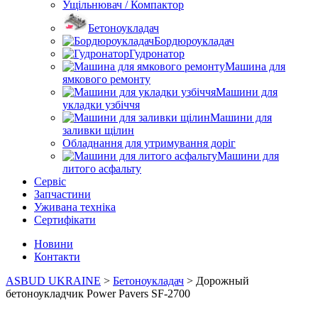
Ущільнювач / Компактор
Бетоноукладач
Бордюроукладач
Гудронатор
Машина для
ямкового ремонту
Машини для
укладки узбіччя
Машини для
заливки щілин
Обладнання для утримування доріг
Машини для
литого асфальту
Сервіс
Запчастини
Уживана техніка
Сертифікати
Новини
Контакти
ASBUD UKRAINE
>
Бетоноукладач
>
Дорожный
бетоноукладчик Power Pavers SF-2700