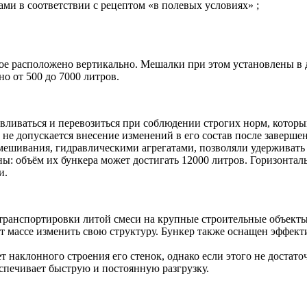
ми в соответствии с рецептом «в полевых условиях» ;
рое расположено вертикально. Мешалки при этом установлены в
о от 500 до 7000 литров.
ливаться и перевозиться при соблюдении строгих норм, которы
 допускается внесение изменений в его состав после завершен
шивания, гидравлическими агрегатами, позволяли удерживать т
ны: объём их бункера может достигать 12000 литров. Горизонта
и.
 транспортировки литой смеси на крупные строительные объекты
т массе изменить свою структуру. Бункер также оснащен эффект
ет наклонного строения его стенок, однако если этого не достат
спечивает быструю и постоянную разгрузку.