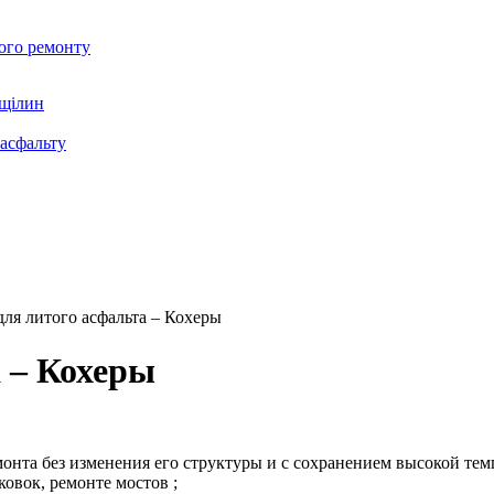
ого ремонту
щілин
асфальту
я литого асфальта – Кохеры
 – Кохеры
монта без изменения его структуры и с сохранением высокой тем
овок, ремонте мостов ;