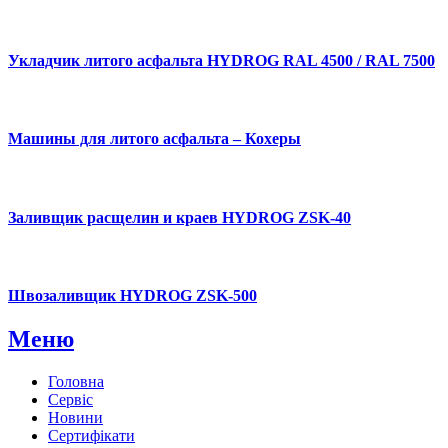
Укладчик литого асфальта HYDROG RAL 4500 / RAL 7500
Машины для литого асфальта – Кохеры
Заливщик расщелин и краев HYDROG ZSK-40
Швозаливщик HYDROG ZSK-500
Меню
Головна
Сервіс
Новини
Сертифікати