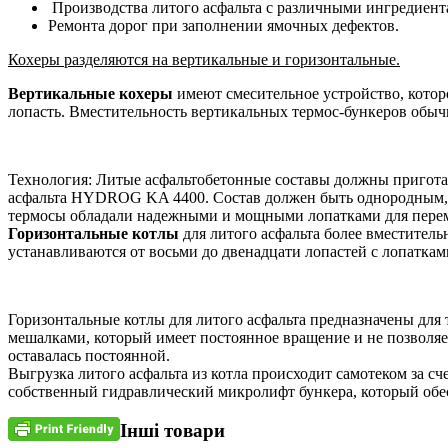
Производства литого асфальта с различными ингредиента
Ремонта дорог при заполнении ямочных дефектов.
Кохеры разделяются на вертикальные и горизонтальные.
Вертикальные кохеры
имеют смесительное устройство, кото
лопасть. Вместительность вертикальных термос-бункеров обычн
Технология: Литые асфальтобетонные составы должны приготав
асфальта HYDROG KA 4400. Состав должен быть однородным, не
термосы обладали надежными и мощными лопатками для переме
Горизонтальные котлы
для литого асфальта более вместитель
устанавливаются от восьми до двенадцати лопастей с лопаткам
Горизонтальные котлы для литого асфальта предназначены для
мешалками, который имеет постоянное вращение и не позволяе
оставалась постоянной.
Выгрузка литого асфальта из котла происходит самотеком за сч
собственный гидравлический микролифт бункера, который обе
Інші товари