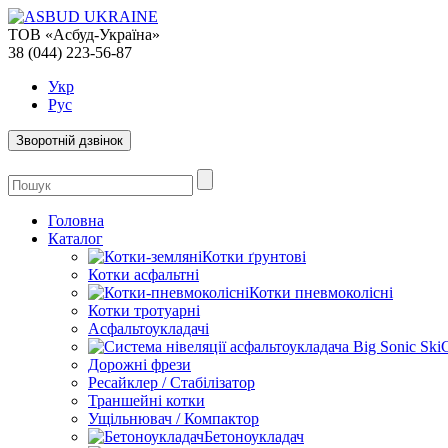
ТОВ «Асбуд-Україна»
38 (044) 223-56-87
Укр
Рус
Зворотній дзвінок
Головна
Каталог
Котки ґрунтові
Котки асфальтні
Котки пневмоколісні
Котки тротуарні
Асфальтоукладачі
Дорожні фрези
Ресайклер / Стабілізатор
Траншейні котки
Ущільнювач / Компактор
Бетоноукладач