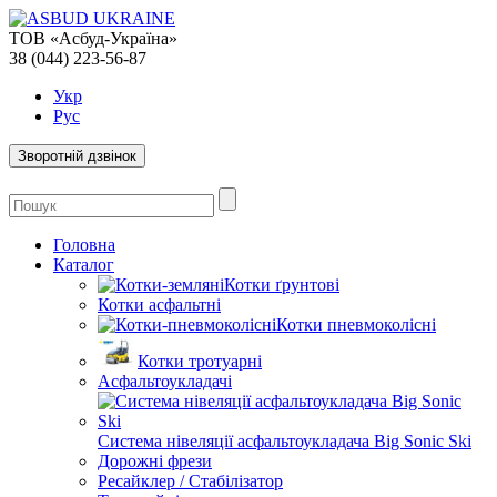
ТОВ «Асбуд-Україна»
38 (044) 223-56-87
Укр
Рус
Зворотній дзвінок
Головна
Каталог
Котки ґрунтові
Котки асфальтні
Котки пневмоколісні
Котки тротуарні
Асфальтоукладачі
Система нівеляції асфальтоукладача Big Sonic Ski
Дорожні фрези
Ресайклер / Стабілізатор