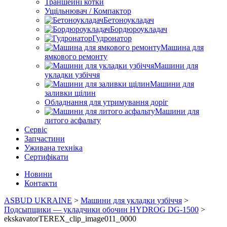
Траншейні котки
Ущільнювач / Компактор
Бетоноукладач
Бордюроукладач
Гудронатор
Машина для
ямкового ремонту
Машини для
укладки узбіччя
Машини для
заливки щілин
Обладнання для утримування доріг
Машини для
литого асфальту
Сервіс
Запчастини
Уживана техніка
Сертифікати
Новини
Контакти
ASBUD UKRAINE
>
Машини для укладки узбіччя
>
Подсыпщики — укладчики обочин HYDROG DG-1500
>
ekskavatorTEREX_clip_image011_0000